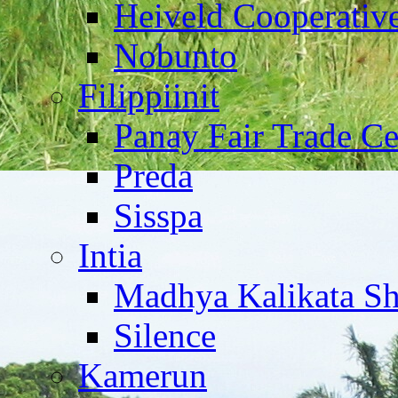
Heiveld Cooperativ
Nobunto
Filippiinit
Panay Fair Trade Ce
Preda
Sisspa
Intia
Madhya Kalikata Sh
Silence
Kamerun