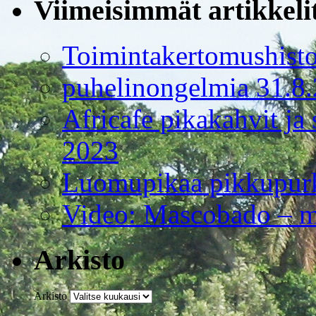
Viimeisimmät artikkeli
Toimintakertomushisto
puhelinongelmia 31.8
Africafe pikakahvit ja
2023
Luomupikaa pikkupurk
Video: Mascobado – m
Arkisto
Arkisto