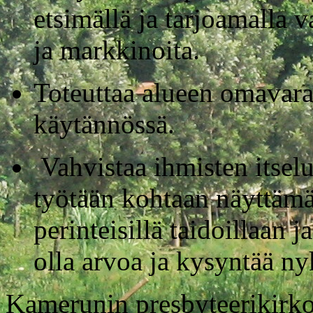
etsimällä ja tarjoamalla v
ja markkinoita.
Toteuttaa alueen omavara
käytännössä.
Vahvistaa ihmisten itsel
työtään kohtaan näyttämäl
perinteisillä taidoillaan j
olla arvoa ja kysyntää n
Kamerunin presbyteerikirko