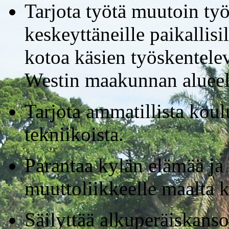
Tarjota työtä muutoin ty
keskeyttäneille paikallisil
kotoa käsien työskentelev
Westin maakunnan alueel
Tarjota ammatillista koulu
tekniikoista.
Parantaa kylän elämää ja 
muuttoliikkeelle maalta 
Säilyttää alkuperäiskansoj