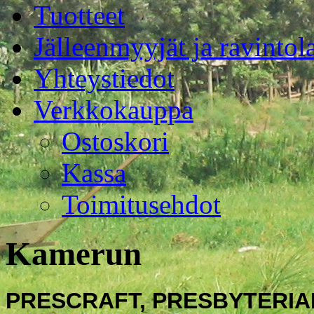
Tuotteet
Jälleenmyyjät ja ravintol
Yhteystiedot
Verkkokauppa
Ostoskori
Kassa
Toimitusehdot
Kamerun
PRESCRAFT, PRESBYTERIA