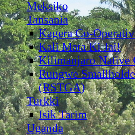
Meksiko
Tansania
Kagera Co-Operativ
Kali Mata Ki Jai!
Kilimanjaro Native
Rungwe Smallholder
(RSTGA)
Turkki
Isik Tarim
Uganda