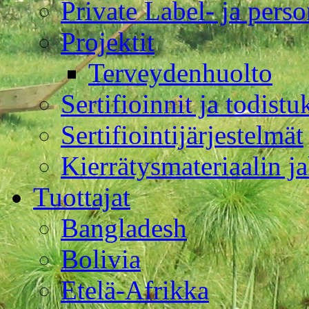
Private Label- ja perso
Projektit
Terveydenhuolto
Sertifioinnit ja todistu
Sertifiointijärjestelmät
Kierrätysmateriaalin j
Tuottajat
Bangladesh
Bolivia
Etelä-Afrikka