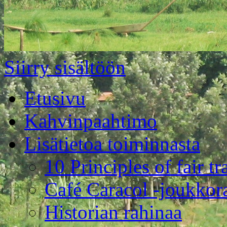
Siirry sisältöön
Etusivu
Kahvinpaahtimo
Lisätietoa toiminnasta
10 Principles of fair tr
Café Caracol -joukkor
Historian rahinaa