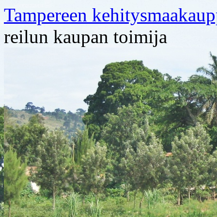
Tampereen kehitysmaakaup
reilun kaupan toimija