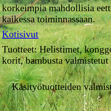
korkeimpia mahdollisia eetti
kaikessa toiminnassaan.
Kotisivut
Tuotteet: Helistimet, konggo
korit, bambusta valmistetut
Käsityötuotteiden valmis