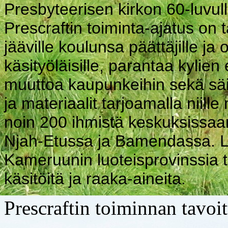
Presbyteerisen kirkon 60-luvull
Prescraftin toiminta-ajatus on 
jääville koulunsa päättäjille ja
käsityöläisille, parantaa kylie
muuttoa kaupunkeihin sekä säi
ja materiaalit tarjoamalla niill
noin 200 ihmistä keskuksissaa
Njah-Etussa ja Bamendassa. Lis
Kameruunin luoteisprovinssia to
käsitöitä ja raaka-aineita.
Prescraftin toiminnan tavoit