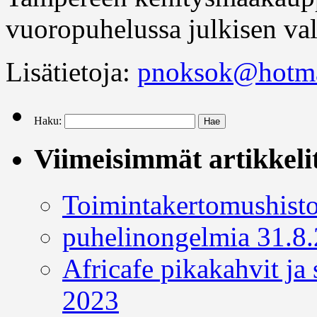
vuoropuhelussa julkisen val
Lisätietoja:
pnoksok@hotma
Haku:
Viimeisimmät artikkeli
Toimintakertomushisto
puhelinongelmia 31.8
Africafe pikakahvit ja
2023