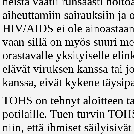
heistä vaatii runsaasti hoit
aiheuttamiin sairauksiin ja 
HIV/AIDS ei ole ainoastaan
vaan sillä on myös suuri me
orastavalle yksityiselle eli
elävät viruksen kanssa tai j
kanssa, eivät kykene täysip
TOHS on tehnyt aloitteen t
potilaille. Tuen turvin TOH
niin, että ihmiset säilyisivä