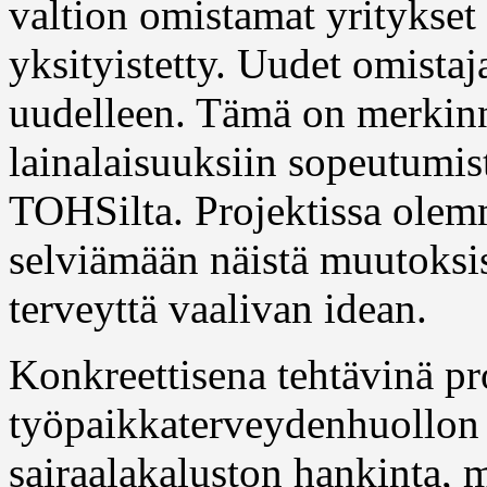
valtion omistamat yritykset
yksityistetty. Uudet omistaj
uudelleen. Tämä on merkin
lainalaisuuksiin sopeutumist
TOHSilta. Projektissa ole
selviämään näistä muutoksis
terveyttä vaalivan idean.
Konkreettisena tehtävinä pro
työpaikkaterveydenhuollon 
sairaalakaluston hankinta, 