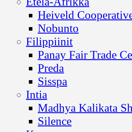
Etelä-Afrikka
Heiveld Cooperativ
Nobunto
Filippiinit
Panay Fair Trade Ce
Preda
Sisspa
Intia
Madhya Kalikata Sh
Silence