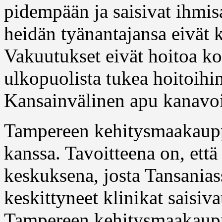
pidempään ja saisivat ihmisa
heidän tyänantajansa eivät
Vakuutukset eivät hoitoa kor
ulkopuolista tukea hoitoihi
Kansainvälinen apu kanavoi
Tampereen kehitysmaakaupp
kanssa. Tavoitteena on, et
keskuksena, josta Tansania
keskittyneet klinikat saisiva
Tampereen kehitysmaakaup